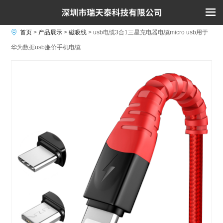
首页
>
产品展示
>
磁吸线
>
usb电缆3合1三星充电器电缆micro usb用于
华为数据usb廉价手机电缆